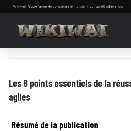
Passer
Wikiwai, l'autre façon de construire le monde.
|
contact@wikiwai.com
au
contenu
Les 8 points essentiels de la réus
agiles
Résumé de la publication