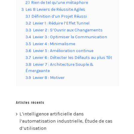
2.1
Rien de tel qu’une métaphore
3
Les 8 Leviers de Réussite Agiles
3.1
Définition d’un Projet Réussi
3.2
Levier 1 : Réduire l’Effet Tunnel
3.3
Levier 2 : S’Ouvrir aux Changements
3.4
Levier 3 : Optimiser la Communication
3.5
Levier 4 : Minimalisme
3.6
Levier 5 : Amélioration continue
3.7
Levier 6 : Détecter les Défauts au plus Tôt
3.8
Levier 7 : Architecture Souple &
Émergeante
3.9
Levier 8 : Motiver
Articles récents
L’intelligence artificielle dans
l’automatisation industrielle, Étude de cas
d’utilisation