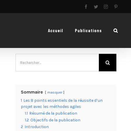
Facebook
Twitter
Instagram
Pinteres
Accueil
Publications
Rechercher:
Sommaire
masquer
1
Les 8 points essentiels de la réussite d’un
projet avec les méthodes agiles
1.1
Résumé de la publication
1.2
Objectifs de la publication
2
Introduction