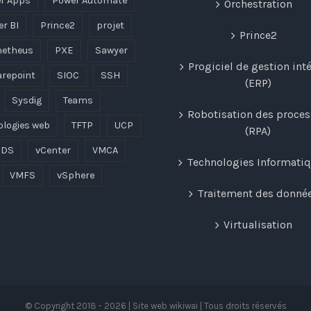
r Apps
Power Automate
Orchestration
r BI
Prince2
projet
Prince2
etheus
PXE
Sawyer
Progiciel de gestion int
repoint
SIOC
SSH
(ERP)
Sysdig
Teams
Robotisation des proce
ologies web
TFTP
UCP
(RPA)
DS
vCenter
VMCA
Technologies Informati
VMFS
vSphere
Traitement des donné
Virtualisation
© Copyright 2018 -
2026 | Site web wikiwai | Tous droits réservés