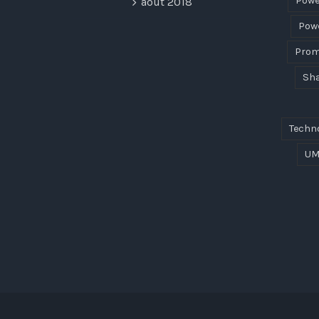
Powe
août 2018
Powe
Prom
Sha
Techn
UM