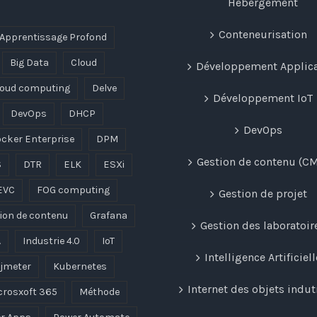
Hébergement
Conteneurisation
Apprentissage Profond
Big Data
Cloud
Développement Applica
loud computing
Delve
Développement IoT
DevOps
DHCP
DevOps
cker Enterprise
DPM
Gestion de contenu (C
S
DTR
ELK
ESXi
EVC
FOG computing
Gestion de projet
ion de contenu
Grafana
Gestion des laboratoir
A
Industrie 4.0
IoT
Intelligence Artificiell
jmeter
Kubernetes
Internet des objets indut
crosxoft 365
Méthode