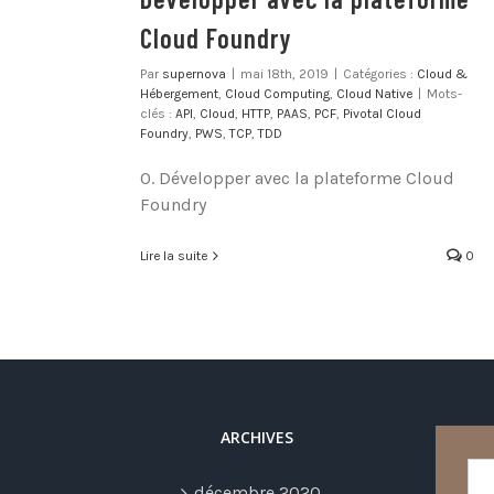
Cloud Foundry
Par
supernova
|
mai 18th, 2019
|
Catégories :
Cloud &
Hébergement
,
Cloud Computing
,
Cloud Native
|
Mots-
clés :
API
,
Cloud
,
HTTP
,
PAAS
,
PCF
,
Pivotal Cloud
Foundry
,
PWS
,
TCP
,
TDD
0. Développer avec la plateforme Cloud
Foundry
Lire la suite
0
ARCHIVES
décembre 2020