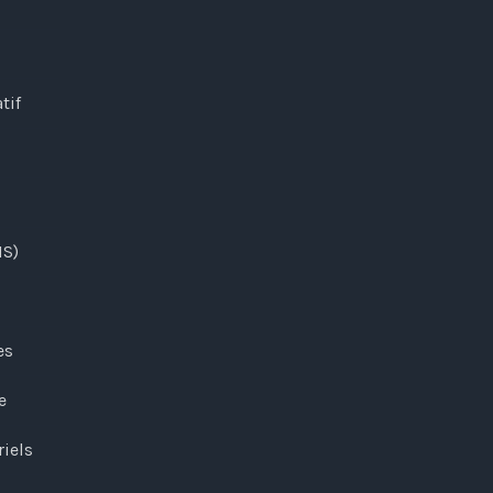
tif
MS)
es
e
riels