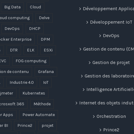
Big Data
Cloud
Développement Applica
loud computing
Delve
Développement IoT
DevOps
DHCP
DevOps
cker Enterprise
DPM
Gestion de contenu (C
S
DTR
ELK
ESXi
EVC
FOG computing
Gestion de projet
ion de contenu
Grafana
Gestion des laboratoir
A
Industrie 4.0
IoT
Intelligence Artificiell
jmeter
Kubernetes
Internet des objets indut
crosxoft 365
Méthode
r Apps
Power Automate
Orchestration
r BI
Prince2
projet
Prince2