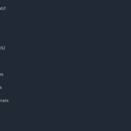
tif
MS)
es
e
riels