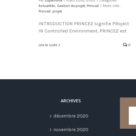
Par
supernova
|
mars 22nd, 2020
|
Catégories :
Actualités
,
Gestion de projet
,
Prince2
|
Mots-clés :
Prince2
,
projet
INTRODUCTION PRINCE2 signifie PRoject
IN Controlled Environment. PRINCE2 est
Lire la suite
0
ARCHIVES
décembre 2020
novembre 2020