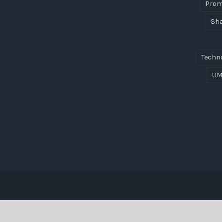
Prom
Sha
Techn
UM