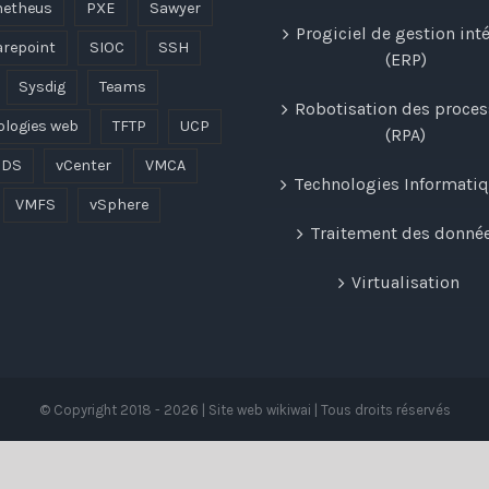
etheus
PXE
Sawyer
Progiciel de gestion int
repoint
SIOC
SSH
(ERP)
Sysdig
Teams
Robotisation des proce
ologies web
TFTP
UCP
(RPA)
DS
vCenter
VMCA
Technologies Informati
VMFS
vSphere
Traitement des donné
Virtualisation
© Copyright 2018 -
2026 | Site web wikiwai | Tous droits réservés
Facebook
Twitter
Instagram
Pinterest