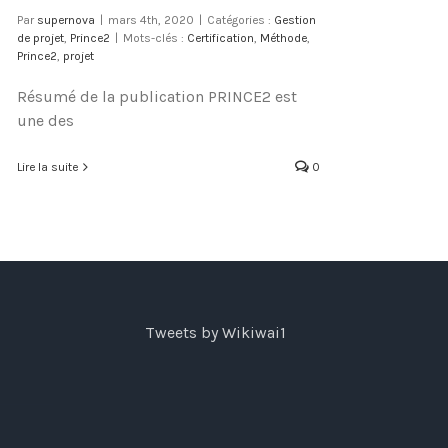
Par
supernova
|
mars 4th, 2020
|
Catégories :
Gestion
de projet
,
Prince2
|
Mots-clés :
Certification
,
Méthode
,
Prince2
,
projet
Résumé de la publication PRINCE2 est
une des
Lire la suite
0
Tweets by Wikiwai1