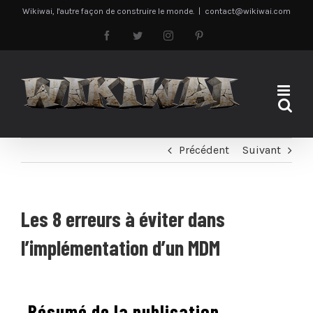
Passer
Wikiwai, l'autre façon de construire le monde.
|
contact@wikiwai.com
au
Facebook
Twitter
Instagram
Pinterest
contenu
Précédent
Suivant
Les 8 erreurs à éviter dans
l’implémentation d’un MDM
Résumé de la publication