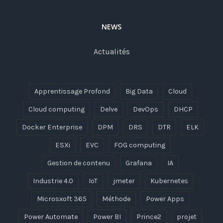
NEWS
Actualités
Apprentissage Profond
Big Data
Cloud
Cloud computing
Delve
DevOps
DHCP
Docker Enterprise
DPM
DRS
DTR
ELK
ESXi
EVC
FOG computing
Gestion de contenu
Grafana
IA
Industrie 4.0
IoT
jmeter
Kubernetes
Microsxoft 365
Méthode
Power Apps
Power Automate
Power BI
Prince2
projet