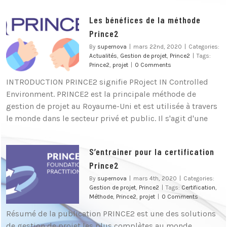
Les bénéfices de la méthode
Prince2
By
supernova
|
mars 22nd, 2020
|
Categories:
Actualités
,
Gestion de projet
,
Prince2
|
Tags:
Prince2
,
projet
|
0 Comments
INTRODUCTION PRINCE2 signifie PRoject IN Controlled
Environment. PRINCE2 est la principale méthode de
gestion de projet au Royaume-Uni et est utilisée à travers
le monde dans le secteur privé et public. Il s'agit d'une
S’entrainer pour la certification
Prince2
By
supernova
|
mars 4th, 2020
|
Categories:
Gestion de projet
,
Prince2
|
Tags:
Certification
,
Méthode
,
Prince2
,
projet
|
0 Comments
Résumé de la publication PRINCE2 est une des solutions
de gestion de projet les plus complètes au monde,