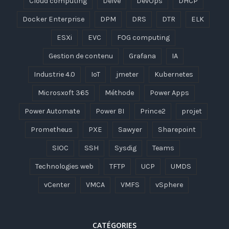
Cloud computing
Delve
DevOps
DHCP
Docker Enterprise
DPM
DRS
DTR
ELK
ESXi
EVC
FOG computing
Gestion de contenu
Grafana
IA
Industrie 4.0
IoT
jmeter
Kubernetes
Microsxoft 365
Méthode
Power Apps
Power Automate
Power BI
Prince2
projet
Prometheus
PXE
Sawyer
Sharepoint
SIOC
SSH
Sysdig
Teams
Technologies web
TFTP
UCP
UMDS
vCenter
VMCA
VMFS
vSphere
CATÉGORIES