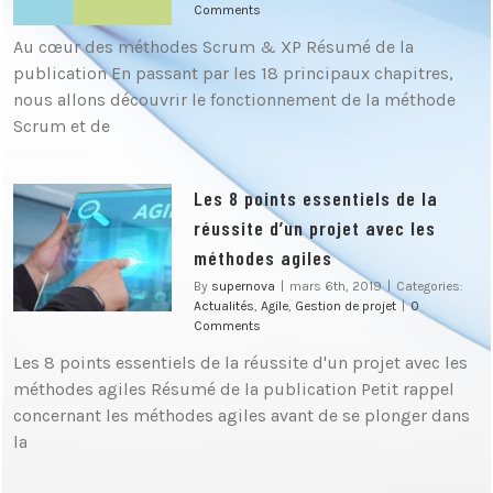
Comments
Au cœur des méthodes Scrum & XP Résumé de la
publication En passant par les 18 principaux chapitres,
nous allons découvrir le fonctionnement de la méthode
Scrum et de
Les 8 points essentiels de la
réussite d’un projet avec les
méthodes agiles
By
supernova
|
mars 6th, 2019
|
Categories:
Actualités
,
Agile
,
Gestion de projet
|
0
Comments
Les 8 points essentiels de la réussite d'un projet avec les
méthodes agiles Résumé de la publication Petit rappel
concernant les méthodes agiles avant de se plonger dans
la