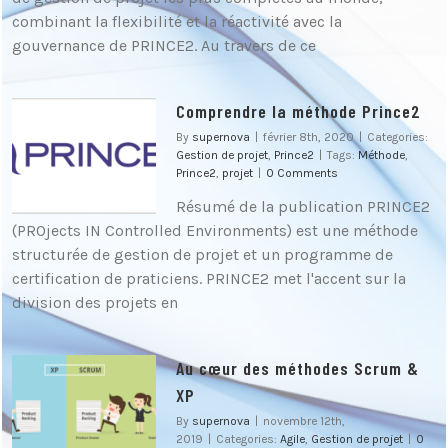
combinant la flexibilité et la réactivité avec la
gouvernance de PRINCE2. Au travers de ce
Comprendre la méthode Prince2
By
supernova
|
février 8th, 2020
|
Categories:
Gestion de projet
,
Prince2
|
Tags:
Méthode
,
Prince2
,
projet
|
0 Comments
Résumé de la publication PRINCE2
(PROjects IN Controlled Environments) est une méthode
structurée de gestion de projet et un programme de
certification de praticiens. PRINCE2 met l'accent sur la
division des projets en
Au cœur des méthodes Scrum &
XP
By
supernova
|
novembre 12th,
2019
|
Categories:
Agile
,
Gestion de projet
|
0