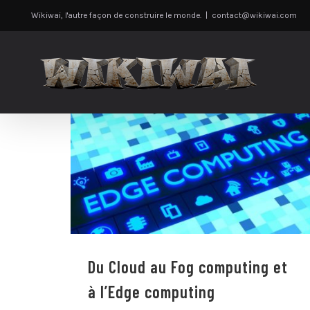
Passer
Wikiwai, l'autre façon de construire le monde.
|
contact@wikiwai.com
au
contenu
Du Cloud au Fog computing et à l’Edge
computing
Du Cloud au Fog computing et
à l’Edge computing