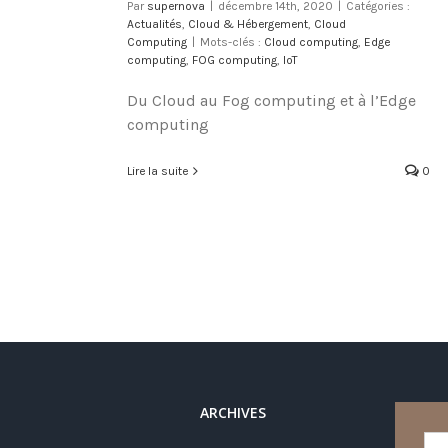
Par
supernova
|
décembre 14th, 2020
|
Catégories :
Actualités
,
Cloud & Hébergement
,
Cloud
Computing
|
Mots-clés :
Cloud computing
,
Edge
computing
,
FOG computing
,
IoT
Du Cloud au Fog computing et à l’Edge
computing
Lire la suite
0
ARCHIVES