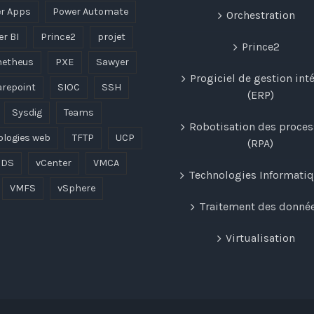
r Apps
Power Automate
Orchestration
r BI
Prince2
projet
Prince2
etheus
PXE
Sawyer
Progiciel de gestion int
repoint
SIOC
SSH
(ERP)
Sysdig
Teams
Robotisation des proce
ologies web
TFTP
UCP
(RPA)
DS
vCenter
VMCA
Technologies Informati
VMFS
vSphere
Traitement des donné
Virtualisation