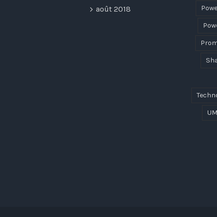
Powe
août 2018
Powe
Prom
Sha
Techn
UM