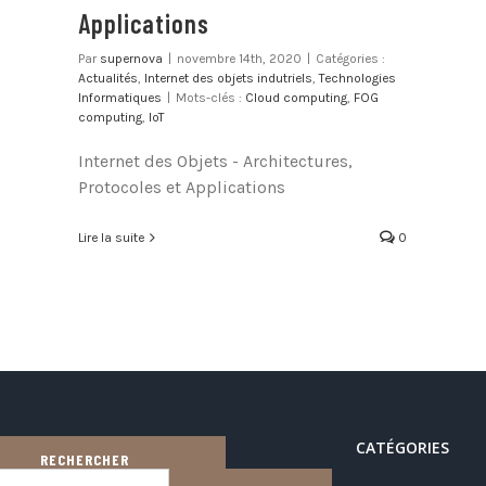
Applications
Par
supernova
|
novembre 14th, 2020
|
Catégories :
Actualités
,
Internet des objets indutriels
,
Technologies
Informatiques
|
Mots-clés :
Cloud computing
,
FOG
computing
,
IoT
Internet des Objets - Architectures,
Protocoles et Applications
Lire la suite
0
CATÉGORIES
RECHERCHER