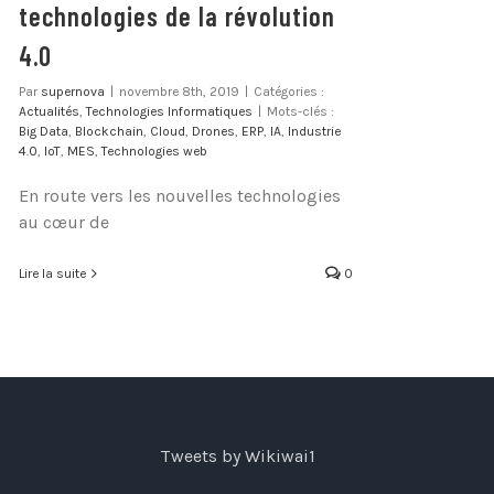
technologies de la révolution
4.0
Par
supernova
|
novembre 8th, 2019
|
Catégories :
Actualités
,
Technologies Informatiques
|
Mots-clés :
Big Data
,
Blockchain
,
Cloud
,
Drones
,
ERP
,
IA
,
Industrie
4.0
,
IoT
,
MES
,
Technologies web
En route vers les nouvelles technologies
au cœur de
Lire la suite
0
Tweets by Wikiwai1