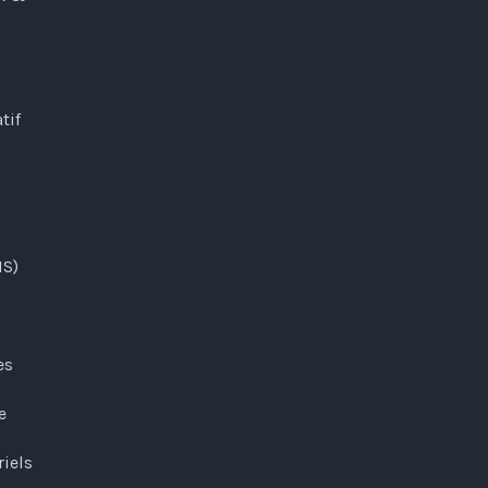
tif
MS)
es
e
riels