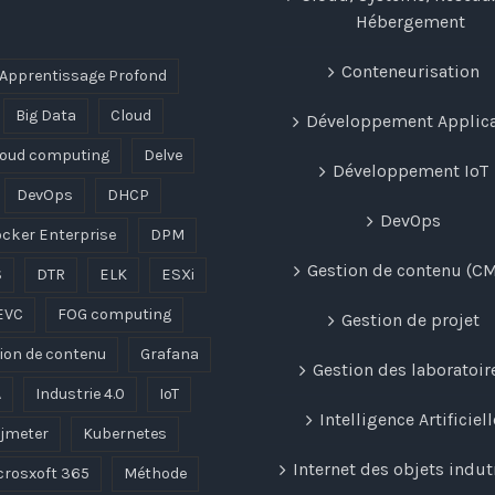
Hébergement
Conteneurisation
Apprentissage Profond
Big Data
Cloud
Développement Applica
loud computing
Delve
Développement IoT
DevOps
DHCP
DevOps
cker Enterprise
DPM
Gestion de contenu (C
S
DTR
ELK
ESXi
EVC
FOG computing
Gestion de projet
ion de contenu
Grafana
Gestion des laboratoir
A
Industrie 4.0
IoT
Intelligence Artificiell
jmeter
Kubernetes
Internet des objets indut
crosxoft 365
Méthode