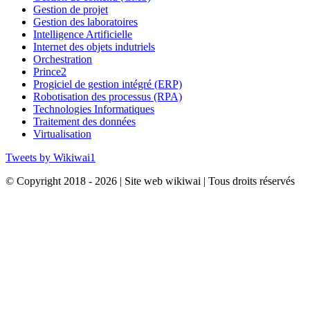
Gestion de projet
Gestion des laboratoires
Intelligence Artificielle
Internet des objets indutriels
Orchestration
Prince2
Progiciel de gestion intégré (ERP)
Robotisation des processus (RPA)
Technologies Informatiques
Traitement des données
Virtualisation
Tweets by Wikiwai1
© Copyright 2018 -
2026 | Site web wikiwai | Tous droits réservés
Facebook
Twitter
Instagram
Pinterest
Aller
en
haut