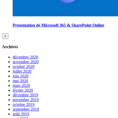
Présentation de Microsoft 365 & SharePoint Online
Fermer
×
la
vue
Archives
rapide
du
produit
décembre 2020
novembre 2020
octobre 2020
juillet 2020
juin 2020
mai 2020
mars 2020
février 2020
décembre 2019
novembre 2019
octobre 2019
septembre 2019
août 2019