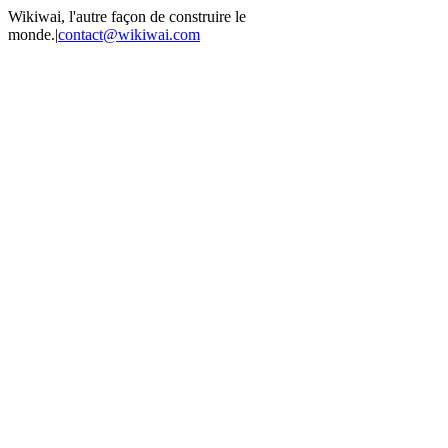
Passer
Wikiwai, l'autre façon de construire le
au
monde.
|
contact@wikiwai.com
contenu
Facebook
Twitter
Instagram
Pinterest