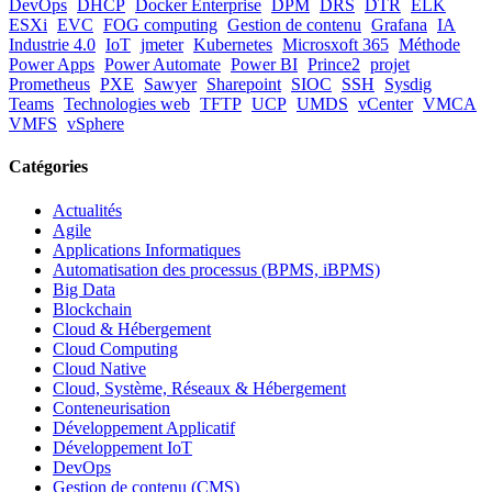
DevOps
DHCP
Docker Enterprise
DPM
DRS
DTR
ELK
ESXi
EVC
FOG computing
Gestion de contenu
Grafana
IA
Industrie 4.0
IoT
jmeter
Kubernetes
Microsxoft 365
Méthode
Power Apps
Power Automate
Power BI
Prince2
projet
Prometheus
PXE
Sawyer
Sharepoint
SIOC
SSH
Sysdig
Teams
Technologies web
TFTP
UCP
UMDS
vCenter
VMCA
VMFS
vSphere
Catégories
Actualités
Agile
Applications Informatiques
Automatisation des processus (BPMS, iBPMS)
Big Data
Blockchain
Cloud & Hébergement
Cloud Computing
Cloud Native
Cloud, Système, Réseaux & Hébergement
Conteneurisation
Développement Applicatif
Développement IoT
DevOps
Gestion de contenu (CMS)