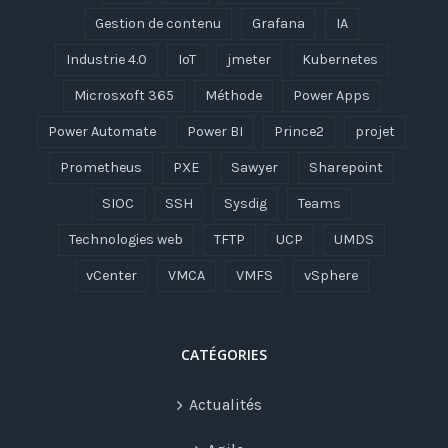
Gestion de contenu
Grafana
IA
Industrie 4.0
IoT
jmeter
Kubernetes
Microsxoft 365
Méthode
Power Apps
Power Automate
Power BI
Prince2
projet
Prometheus
PXE
Sawyer
Sharepoint
SIOC
SSH
Sysdig
Teams
Technologies web
TFTP
UCP
UMDS
vCenter
VMCA
VMFS
vSphere
CATÉGORIES
Actualités