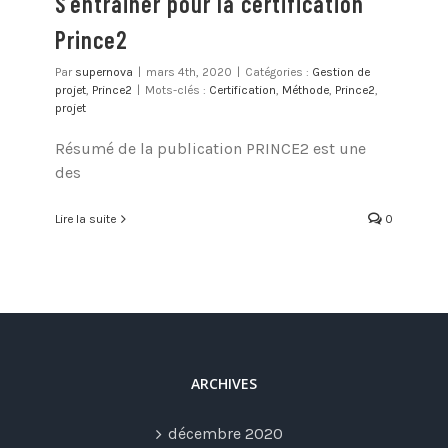
S’entrainer pour la certification
Prince2
Par
supernova
|
mars 4th, 2020
|
Catégories :
Gestion de
projet
,
Prince2
|
Mots-clés :
Certification
,
Méthode
,
Prince2
,
projet
Résumé de la publication PRINCE2 est une
des
Lire la suite
0
ARCHIVES
décembre 2020