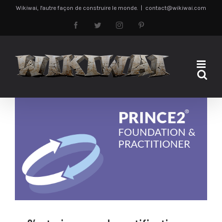
Passer
Wikiwai, l'autre façon de construire le monde.
|
contact@wikiwai.com
au
Facebook
Twitter
Instagram
Pinterest
contenu
S’entrainer pour la certification Prince2