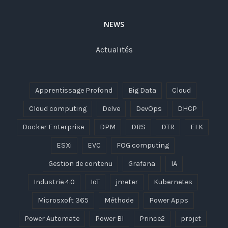
NEWS
Actualités
Apprentissage Profond
Big Data
Cloud
Cloud computing
Delve
DevOps
DHCP
Docker Enterprise
DPM
DRS
DTR
ELK
ESXi
EVC
FOG computing
Gestion de contenu
Grafana
IA
Industrie 4.0
IoT
jmeter
Kubernetes
Microsxoft 365
Méthode
Power Apps
Power Automate
Power BI
Prince2
projet