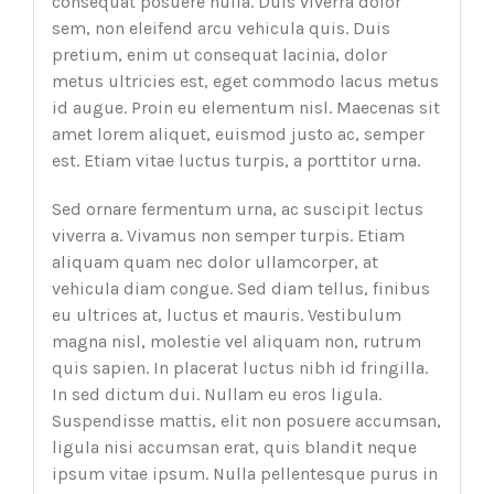
consequat posuere nulla. Duis viverra dolor
sem, non eleifend arcu vehicula quis. Duis
pretium, enim ut consequat lacinia, dolor
metus ultricies est, eget commodo lacus metus
id augue. Proin eu elementum nisl. Maecenas sit
amet lorem aliquet, euismod justo ac, semper
est. Etiam vitae luctus turpis, a porttitor urna.
Sed ornare fermentum urna, ac suscipit lectus
viverra a. Vivamus non semper turpis. Etiam
aliquam quam nec dolor ullamcorper, at
vehicula diam congue. Sed diam tellus, finibus
eu ultrices at, luctus et mauris. Vestibulum
magna nisl, molestie vel aliquam non, rutrum
quis sapien. In placerat luctus nibh id fringilla.
In sed dictum dui. Nullam eu eros ligula.
Suspendisse mattis, elit non posuere accumsan,
ligula nisi accumsan erat, quis blandit neque
ipsum vitae ipsum. Nulla pellentesque purus in