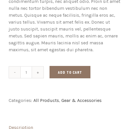
condimentum turpis, nec aliquet odio. Proin sit amet
nulla nec tortor bibendum vestibulum nec non
metus. Quisque ac neque facilisis, fringilla eros ac,
varius tellus. Vivamus sit amet felis ex. Donec ut
justo suscipit, suscipit mauris vel, pellentesque
metus. Sed sapien mauris, mollis ac enim ac, ornare
sagittis augue. Mauris lacinia nisl sed massa
maximus, sit amet egestas dui pharetra.
ADD TO CART
PS4
Ghost
Controller
quantity
Categories:
All Products
,
Gear & Accessories
Description