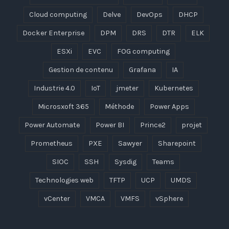
Cloud computing
Delve
DevOps
DHCP
Docker Enterprise
DPM
DRS
DTR
ELK
ESXi
EVC
FOG computing
Gestion de contenu
Grafana
IA
Industrie 4.0
IoT
jmeter
Kubernetes
Microsxoft 365
Méthode
Power Apps
Power Automate
Power BI
Prince2
projet
Prometheus
PXE
Sawyer
Sharepoint
SIOC
SSH
Sysdig
Teams
Technologies web
TFTP
UCP
UMDS
vCenter
VMCA
VMFS
vSphere