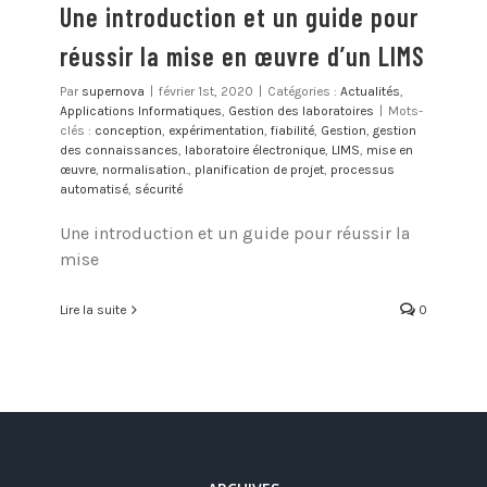
Une introduction et un guide pour
réussir la mise en œuvre d’un LIMS
Par
supernova
|
février 1st, 2020
|
Catégories :
Actualités
,
Applications Informatiques
,
Gestion des laboratoires
|
Mots-
clés :
conception
,
expérimentation
,
fiabilité
,
Gestion
,
gestion
des connaissances
,
laboratoire électronique
,
LIMS
,
mise en
œuvre
,
normalisation.
,
planification de projet
,
processus
automatisé
,
sécurité
Une introduction et un guide pour réussir la
mise
Lire la suite
0