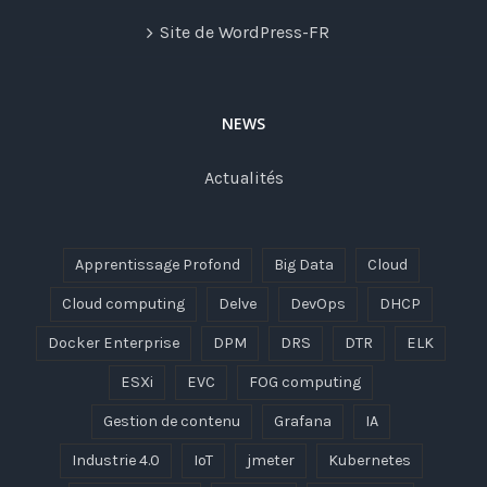
Site de WordPress-FR
NEWS
Actualités
Apprentissage Profond
Big Data
Cloud
Cloud computing
Delve
DevOps
DHCP
Docker Enterprise
DPM
DRS
DTR
ELK
ESXi
EVC
FOG computing
Gestion de contenu
Grafana
IA
Industrie 4.0
IoT
jmeter
Kubernetes