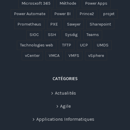
Microsxoft 365
Méthode
Power Apps
Power Automate
Power BI
Prince2
projet
Prometheus
PXE
Sawyer
Sharepoint
SIOC
SSH
Sysdig
Teams
Technologies web
TFTP
UCP
UMDS
vCenter
VMCA
VMFS
vSphere
CATÉGORIES
Actualités
Agile
Applications Informatiques