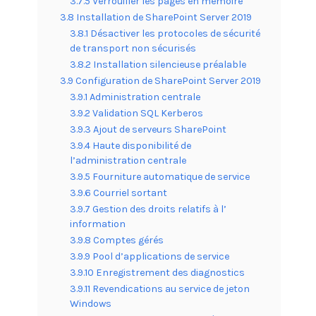
3.7.5 Verrouiller les pages en mémoire
3.8 Installation de SharePoint Server 2019
3.8.1 Désactiver les protocoles de sécurité
de transport non sécurisés
3.8.2 Installation silencieuse préalable
3.9 Configuration de SharePoint Server 2019
3.9.1 Administration centrale
3.9.2 Validation SQL Kerberos
3.9.3 Ajout de serveurs SharePoint
3.9.4 Haute disponibilité de
l’administration centrale
3.9.5 Fourniture automatique de service
3.9.6 Courriel sortant
3.9.7 Gestion des droits relatifs à l’
information
3.9.8 Comptes gérés
3.9.9 Pool d’applications de service
3.9.10 Enregistrement des diagnostics
3.9.11 Revendications au service de jeton
Windows