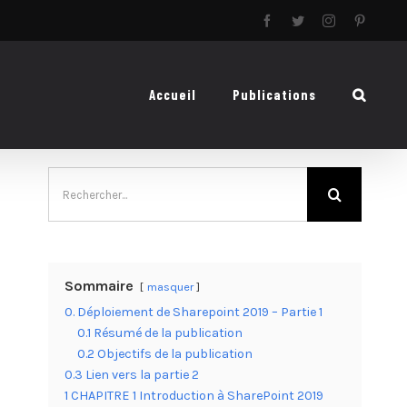
Facebook
Twitter
Instagram
Pinteres
Accueil
Publications
Rechercher:
Sommaire
masquer
0. Déploiement de Sharepoint 2019 – Partie 1
0.1 Résumé de la publication
0.2 Objectifs de la publication
0.3 Lien vers la partie 2
1 CHAPITRE 1 Introduction à SharePoint 2019