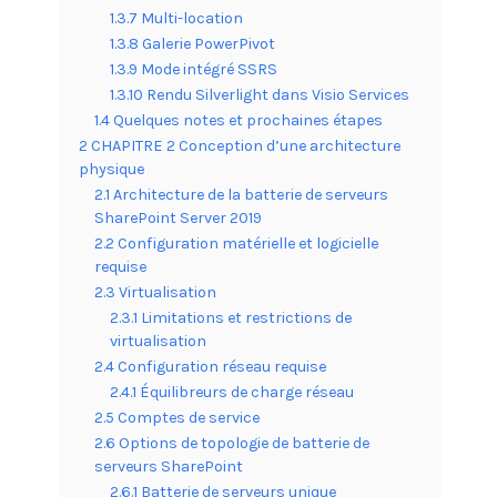
1.3.7 Multi-location
1.3.8 Galerie PowerPivot
1.3.9 Mode intégré SSRS
1.3.10 Rendu Silverlight dans Visio Services
1.4 Quelques notes et prochaines étapes
2 CHAPITRE 2 Conception d’une architecture
physique
2.1 Architecture de la batterie de serveurs
SharePoint Server 2019
2.2 Configuration matérielle et logicielle
requise
2.3 Virtualisation
2.3.1 Limitations et restrictions de
virtualisation
2.4 Configuration réseau requise
2.4.1 Équilibreurs de charge réseau
2.5 Comptes de service
2.6 Options de topologie de batterie de
serveurs SharePoint
2.6.1 Batterie de serveurs unique