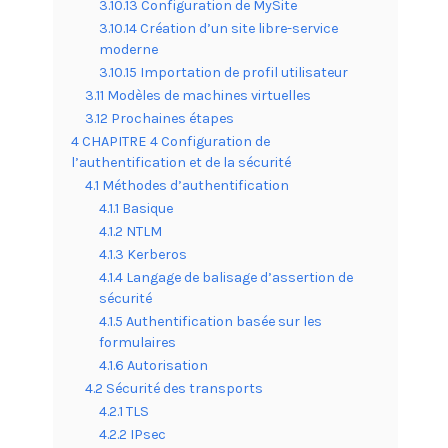
3.10.13 Configuration de MySite
3.10.14 Création d’un site libre-service
moderne
3.10.15 Importation de profil utilisateur
3.11 Modèles de machines virtuelles
3.12 Prochaines étapes
4 CHAPITRE 4 Configuration de
l’authentification et de la sécurité
4.1 Méthodes d’authentification
4.1.1 Basique
4.1.2 NTLM
4.1.3 Kerberos
4.1.4 Langage de balisage d’assertion de
sécurité
4.1.5 Authentification basée sur les
formulaires
4.1.6 Autorisation
4.2 Sécurité des transports
4.2.1 TLS
4.2.2 IPsec