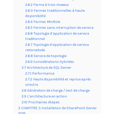
2.6.2 Ferme à trois niveaux
2.6.3 Fermes traditionnelles à haute
disponibilité
2.6.4 Fermes MinRole
2.6.5 Fermes sans interruption de service
2.6.6 Topologie d’application de service
traditionnel
2.6.7 Topologie d’application de service
rationalisée
2.6.8 Service de topologie
2.6.9 Considérations hybrides
2.7 Architecture de SQL Server
2.7.1 Performance
2.7.2 Haute disponibilité et reprise après
sinistre
2.8 Génération de charge / test de charge
2.9 L’architecture en action
2.10 Prochaines étapes
3 CHAPITRE 3 Installation de SharePoint Server
2019