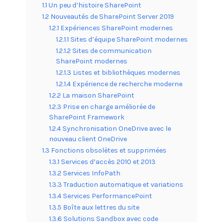
1.1 Un peu d’histoire SharePoint
1.2 Nouveautés de SharePoint Server 2019
1.2.1 Expériences SharePoint modernes
1.2.1.1 Sites d’équipe SharePoint modernes
1.2.1.2 Sites de communication
SharePoint modernes
1.2.1.3 Listes et bibliothèques modernes
1.2.1.4 Expérience de recherche moderne
1.2.2 La maison SharePoint
1.2.3 Prise en charge améliorée de
SharePoint Framework
1.2.4 Synchronisation OneDrive avec le
nouveau client OneDrive
1.3 Fonctions obsolètes et supprimées
1.3.1 Services d’accès 2010 et 2013
1.3.2 Services InfoPath
1.3.3 Traduction automatique et variations
1.3.4 Services PerformancePoint
1.3.5 Boîte aux lettres du site
1.3.6 Solutions Sandbox avec code