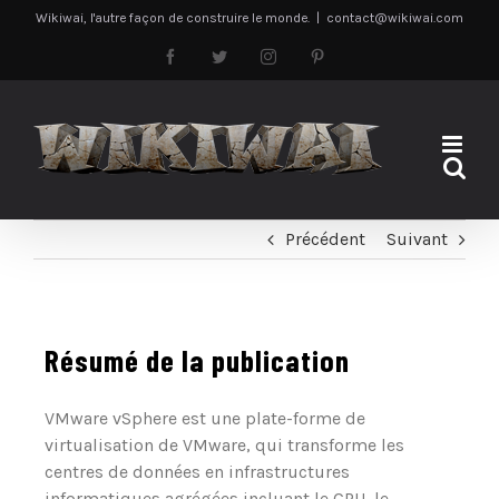
Passer
Wikiwai, l'autre façon de construire le monde.
|
contact@wikiwai.com
au
Facebook
Twitter
Instagram
Pinterest
contenu
Précédent
Suivant
Résumé de la publication
VMware vSphere est une plate-forme de
virtualisation de VMware, qui transforme les
centres de données en infrastructures
informatiques agrégées incluant le CPU, le